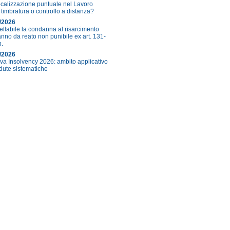
calizzazione puntuale nel Lavoro
 timbratura o controllo a distanza?
/2026
ellabile la condanna al risarcimento
anno da reato non punibile ex art. 131-
p.
/2026
tiva Insolvency 2026: ambito applicativo
adute sistematiche