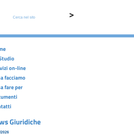
me
Studio
vizi on-line
a facciamo
a fare per
cumenti
tatti
ws Giuridiche
/2026