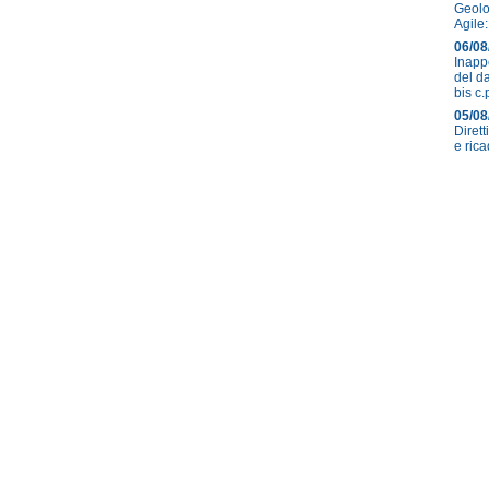
Geolo
Agile:
06/08
Inapp
del d
bis c.
05/08
Diret
e ric