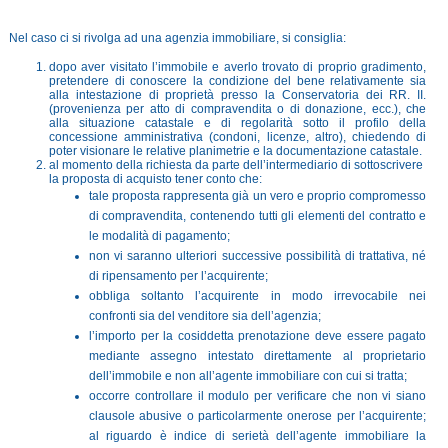
Nel caso ci si rivolga ad una agenzia immobiliare, si consiglia:
dopo aver visitato l’immobile e averlo trovato di proprio gradimento,
pretendere di conoscere la condizione del bene relativamente sia
alla intestazione di proprietà presso la Conservatoria dei RR. II.
(provenienza per atto di compravendita o di donazione, ecc.), che
alla situazione catastale e di regolarità sotto il profilo della
concessione amministrativa (condoni, licenze, altro), chiedendo di
poter visionare le relative planimetrie e la documentazione catastale.
al momento della richiesta da parte dell’intermediario di sottoscrivere
la proposta di acquisto tener conto che:
tale proposta rappresenta già un vero e proprio compromesso
di compravendita, contenendo tutti gli elementi del contratto e
le modalità di pagamento;
non vi saranno ulteriori successive possibilità di trattativa, né
di ripensamento per l’acquirente;
obbliga soltanto l’acquirente in modo irrevocabile nei
confronti sia del venditore sia dell’agenzia;
l’importo per la cosiddetta prenotazione deve essere pagato
mediante assegno intestato direttamente al proprietario
dell’immobile e non all’agente immobiliare con cui si tratta;
occorre controllare il modulo per verificare che non vi siano
clausole abusive o particolarmente onerose per l’acquirente;
al riguardo è indice di serietà dell’agente immobiliare la