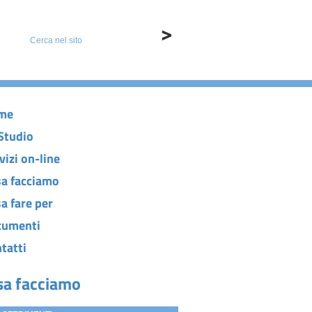
me
Studio
vizi on-line
a facciamo
a fare per
cumenti
tatti
sa facciamo