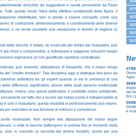
TR
ulteriormente arricchita da suggestioni e novità provenienti da Paesi
ATT
a. Tutto questo rende l'idea della effettiva complessità della figura: il
SER
restazione intellettuale, ben si presta a essere concepito come una
l lavoro di costruzione, dimensionamento e coordinamento delle diverse
SER
mplesso, e ne rende possibile una valutazione in termini di migliore (o
SER
SU
sti dalle banche; il notaio, se incaricato per tempo dal mutuatario, può
rli più chiari e comprensibili, a individuare e suggerire soluzioni meglio
Ne
possono ingenerare un non giustificato squilibrio contrattuale.
a indicata, può avvenire, abbastanza di frequente, che il mutuo venga
07/08
Geolo
la del "credito fondiario". Tale disciplina oggi si distingue ben poco da
Agile:
cutendosi addirittura tra gli esperti quando si sia in presenza di una
06/08
no delle differenze significative, alcune delle quali saranno evidenziate
Inapp
ituisce, invece, una specie particolare, il cosidetto mutuo unilaterale,
del d
bis c.
de unicamente nel fatto che a recarsi dal notaio (come è indispensabile al
05/08
a) è solo il mutuatario: questa modalità di perfezionamento può ridurre,
Diret
taio per esercitare la sua funzione di indirizzo e consulenza.
e ric
 un punto essenziale. Non sempre alla stipulazione del mutuo segue
 denaro: a volte le banche trattengono la somma fino al momento della
ria, cioè, in concreto (a seconda dei diversi modelli), anche per una