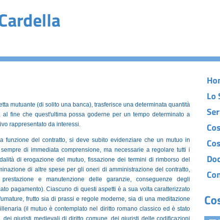
Cardella
Ho
Lo 
detta mutuante (di solito una banca), trasferisce una determinata quantità
Ser
io, al fine che quest'ultima possa goderne per un tempo determinato a
ivo rappresentato da interessi.
Cos
la funzione del contratto, si deve subito evidenziare che un mutuo in
Cos
on sempre di immediata comprensione, ma necessarie a regolare tutti i
Do
modalità di erogazione del mutuo, fissazione dei termini di rimborso del
minazione di altre spese per gli oneri di amministrazione del contratto,
Con
ta, prestazione e manutenzione delle garanzie, conseguenze degli
ncato pagamento). Ciascuno di questi aspetti è a sua volta caratterizzato
Co
sfumature, frutto sia di prassi e regole moderne, sia di una meditazione
illenaria (il mutuo è contemplato nel diritto romano classico ed è stato
, dei giuristi medievali di diritto comune, dei giuristi delle codificazioni