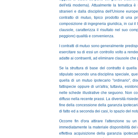
dell'età moderna). Attualmente la tematica è 
stranieri e dalla disciplina dell'Unione europe
contratto di mutuo, tipico prodotto di una p
composizione di ingegneria giuridica, in cui i
clausole, caratterizza il risultato nel suo co
peggiore) qualità e convenienza.
I contratti di mutuo sono generalmente predispo
esercitare su di essi un controllo volto a rende
adatte ai contraenti, ad eliminare clausole che 
Se la struttura di base del contratto è quell
stipulato secondo una disciplina speciale, quel
quella di un mutuo ipotecario "ordinario", dis
fattispecie oppure di un'altra; tuttavia, esisto
nelle schede illustrative che seguono. Non cost
diffuso nella recente prassi. La diversità risie
fine della concessione della garanzia ipotecari
di fatto ed a seconda dei casi, lo spazio del no
Occorre fin d'ora attirare l'attenzione su
immediatamente la materiale disponibilità del
effettiva acquisizione della garanzia ipoteca