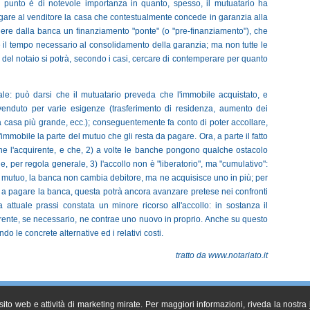
 Il punto è di notevole importanza in quanto, spesso, il mutuatario ha
agare al venditore la casa che contestualmente concede in garanzia alla
nere dalla banca un finanziamento "ponte" (o "pre-finanziamento"), che
 e il tempo necessario al consolidamento della garanzia; ma non tutte le
 del notaio si potrà, secondo i casi, cercare di contemperare per quanto
le: può darsi che il mutuatario preveda che l'immobile acquistato, e
venduto per varie esigenze (trasferimento di residenza, aumento dei
 casa più grande, ecc.); conseguentemente fa conto di poter accollare,
'immobile la parte del mutuo che gli resta da pagare. Ora, a parte il fatto
he l'acquirente, e che, 2) a volte le banche pongono qualche ostacolo
e, per regola generale, 3) l'accollo non è "liberatorio", ma "cumulativo":
duo mutuo, la banca non cambia debitore, ma ne acquisisce uno in più; per
e a pagare la banca, questa potrà ancora avanzare pretese nei confronti
la attuale prassi constata un minore ricorso all'accollo: in sostanza il
irente, se necessario, ne contrae uno nuovo in proprio. Anche su questo
do le concrete alternative ed i relativi costi.
tratto da www.notariato.it
l sito web e attività di marketing mirate. Per maggiori informazioni, riveda la nostra