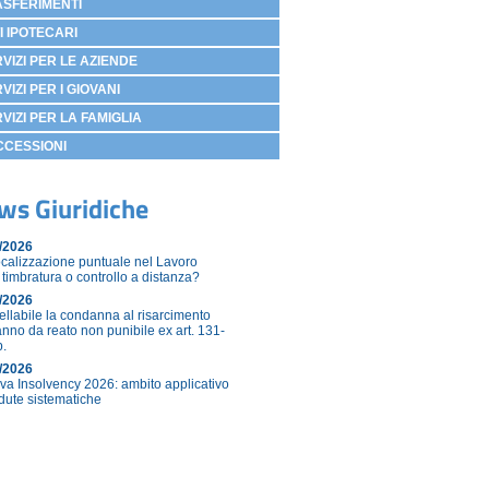
ASFERIMENTI
I IPOTECARI
VIZI PER LE AZIENDE
VIZI PER I GIOVANI
VIZI PER LA FAMIGLIA
CCESSIONI
ws Giuridiche
/2026
calizzazione puntuale nel Lavoro
 timbratura o controllo a distanza?
/2026
ellabile la condanna al risarcimento
anno da reato non punibile ex art. 131-
p.
/2026
tiva Insolvency 2026: ambito applicativo
adute sistematiche