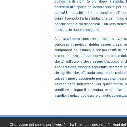
quindicina di giorni (o più) dopo la stipula.
necessità di disporre del denaro subito, per p
banca! Un possibile rimedio consiste nell'otte
copra il periodo tra la stipulazione del mutuo
banche sono a ciò disponibili. Con l'assistenza
possibile le opposte esigenze.
Altra avvertenza concerne un aspetto eventua
concesso in ipoteca, debba essere presto ri
componenti della famiglia con necessità di una
in conto prezzo, al futuro nuovo acquirente dell
che 1) sull'accollo deve essere d'accordo anc
all'operazione, bisogna soprattutto ricordare ch
ciò significa che, effettuato l'accollo del resi
cui, se il nuovo acquirente per caso non riesc
dell'originario mutuatario. Per questi motivi, 
venditore estingue il suo mutuo, mentre l'acqu
aspetto, il notaio può essere di aiuto, evidenzian
Studio Notarile Cardella
Ci serviamo dei cookie per diversi fini, tra l'altro per consentire funzioni de
Sede di Guardiagrele - Sede di Ortona