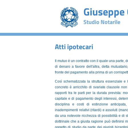
Giuseppe 
Studio Notarile
Atti ipotecari
Il mutuo è un contratto con il quale una parte, 
di denaro a favore dell'altra, detta mutuatar
fronte del pagamento alla prima di un corrispett
Così schematizzata la struttura essenziale e 
concreto è arricchito di svariate clausole n
rapporti tra le parti per la durata prevista: 
capitale e di pagamento degli interessi, deter
disciplina e costi di estinzione anticipa
inadempimenti relativi (ritardi) e assoluti (ma
da una notevole ricchezza di possibilità e di 
dottrinale che a giusta ragione può definirsi m
oggetto di studio da parte dei giuristi bizantini