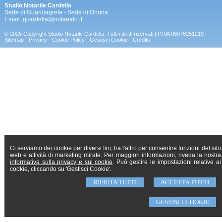
Studio Notarile Cardella
Sede di Guardiagrele - Sede di Ortona
Email:
gcardella@notariato.it
© 2026 Copyright Studio Notarile Cardella. Tutti i diritti riservati | P.IVA 06078251219 |
Sitemap
-
Privacy
-
Cookie Policy
-
Gestisci Cookie
-
Credits
Ci serviamo dei cookie per diversi fini, tra l'altro per consentire funzioni del sito
web e attività di marketing mirate. Per maggiori informazioni, riveda la nostra
informativa sulla privacy e sui cookie
. Può gestire le impostazioni relative ai
cookie, cliccando su 'Gestisci Cookie'.
RIFIUTA TUTTI
ACCETTA TUTTI
GESTISCI COOKIE